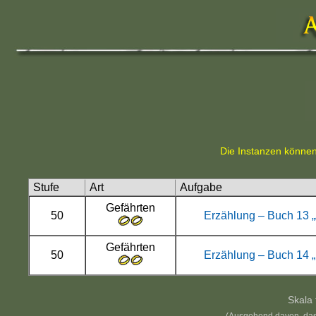
Die Instanzen können 
Stufe
Art
Aufgabe
Gefährten
50
Erzählung – Buch 13 „
Gefährten
50
Erzählung – Buch 14 
Skala